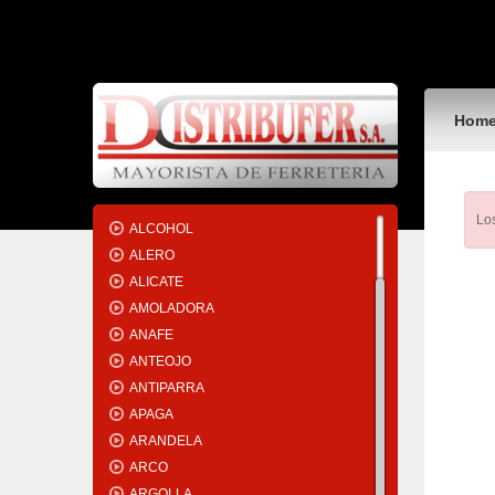
ACC.ROLLS
ACEITERA
ACEITEX
ACEITODO
Hom
ACOPLE
ADAPTADOR
ADHESIVO
ALAMBRE
Los
ALCOHOL
ALERO
ALICATE
AMOLADORA
ANAFE
ANTEOJO
ANTIPARRA
APAGA
ARANDELA
ARCO
ARGOLLA