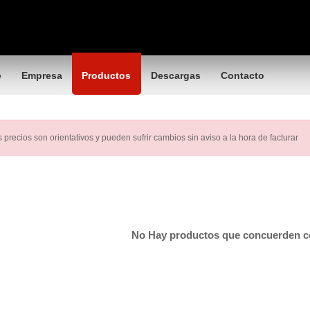
e
Empresa
Productos
Descargas
Contacto
 precios son orientativos y pueden sufrir cambios sin aviso a la hora de facturar
No Hay productos que concuerden 