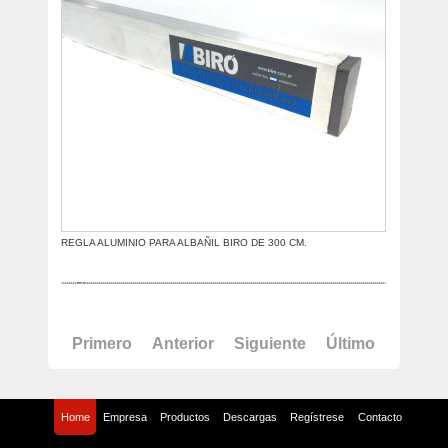
REGLA ALUMINIO PARA ALBAÑIL BIRO DE 300 CM.
Primero
Anterior
Siguiente
Último
Home
Empresa
Productos
Descargas
Regístrese
Contacto